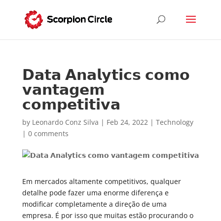
𝗗𝗮𝘁𝗮 𝗔𝗻𝗮𝗹𝘆𝘁𝗶𝗰𝘀 𝗰𝗼𝗺𝗼
𝘃𝗮𝗻𝘁𝗮𝗴𝗲𝗺
𝗰𝗼𝗺𝗽𝗲𝘁𝗶𝘁𝗶𝘃𝗮
by
Leonardo Conz Silva
|
Feb 24, 2022
|
Technology
|
0 comments
Em mercados altamente competitivos, qualquer
detalhe pode fazer uma enorme diferença e
modificar completamente a direção de uma
empresa. É por isso que muitas estão procurando o