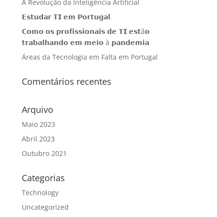
A Revolução da Inteligência Artificial
𝗘𝘀𝘁𝘂𝗱𝗮𝗿 𝗧𝗜 𝗲𝗺 𝗣𝗼𝗿𝘁𝘂𝗴𝗮𝗹
𝗖𝗼𝗺𝗼 𝗼𝘀 𝗽𝗿𝗼𝗳𝗶𝘀𝘀𝗶𝗼𝗻𝗮𝗶𝘀 𝗱𝗲 𝗧𝗜 𝗲𝘀𝘁ã𝗼
𝘁𝗿𝗮𝗯𝗮𝗹𝗵𝗮𝗻𝗱𝗼 𝗲𝗺 𝗺𝗲𝗶𝗼 à 𝗽𝗮𝗻𝗱𝗲𝗺𝗶𝗮
Áreas da Tecnologia em Falta em Portugal
Comentários recentes
Arquivo
Maio 2023
Abril 2023
Outubro 2021
Categorias
Technology
Uncategorized